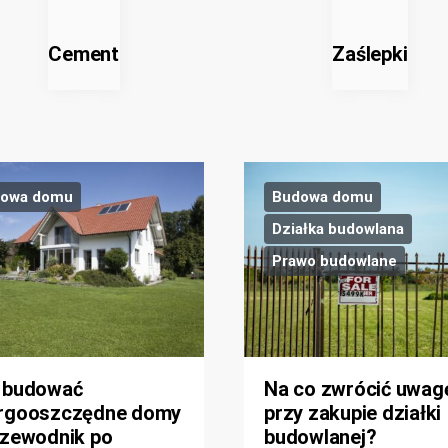
Cement
Zaślepki
owa domu
Budowa domu
Działka budowlana
Prawo budowlane
 budować
Na co zwrócić uwag
rgooszczędne domy
przy zakupie działki
rzewodnik po
budowlanej?