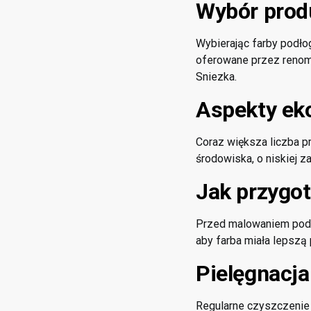
Wybór prod
Wybierając farby podło
oferowane przez renomo
Sniezka.
Aspekty ek
Coraz większa liczba p
środowiska, o niskiej 
Jak przygo
Przed malowaniem podło
aby farba miała lepszą
Pielęgnacja
Regularne czyszczenie 