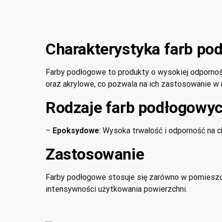
Charakterystyka farb po
Farby podłogowe to produkty o wysokiej odpornośc
Konieczne
oraz akrylowe, co pozwala na ich zastosowanie w 
Te pliki cookie
nie są
Rodzaje farb podłogowy
opcjonalne. Są
one potrzebne
do
–
Epoksydowe
: Wysoka trwałość i odporność na c
funkcjonowania
strony
Zastosowanie
internetowej.
Farby podłogowe stosuje się zarówno w pomieszcz
intensywności użytkowania powierzchni.