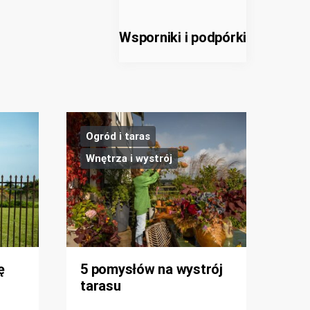
Wsporniki i podpórki
Ogród i taras
Wnętrza i wystrój
ę
5 pomysłów na wystrój
tarasu