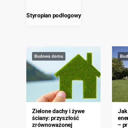
Styropian podłogowy
Budowa domu
Bud
Zielone dachy i żywe
Jak
ściany: przyszłość
ene
zrównoważonej
– p