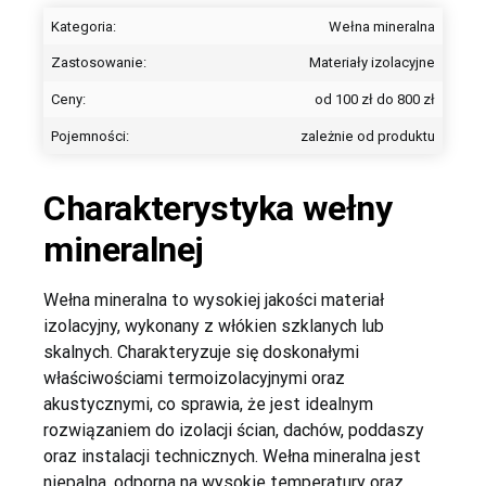
Kategoria:
Wełna mineralna
Zastosowanie:
Materiały izolacyjne
Ceny:
od 100 zł do 800 zł
Pojemności:
zależnie od produktu
Konieczne
Te pliki cookie
Charakterystyka wełny
nie są
opcjonalne. Są
mineralnej
one potrzebne
do
funkcjonowania
Wełna mineralna to wysokiej jakości materiał
strony
izolacyjny, wykonany z włókien szklanych lub
internetowej.
skalnych. Charakteryzuje się doskonałymi
właściwościami termoizolacyjnymi oraz
akustycznymi, co sprawia, że jest idealnym
rozwiązaniem do izolacji ścian, dachów, poddaszy
oraz instalacji technicznych. Wełna mineralna jest
niepalna, odporna na wysokie temperatury oraz