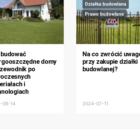
Działka budowlana
Prawo budowlane
 budować
Na co zwrócić uwag
rgooszczędne domy
przy zakupie działki
rzewodnik po
budowlanej?
oczesnych
riałach i
hnologiach
-08-14
2024-07-11