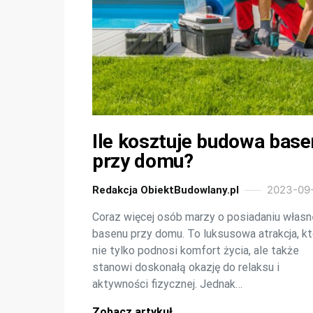
Ile kosztuje budowa base
przy domu?
2023-09
Redakcja ObiektBudowlany.pl
Coraz więcej osób marzy o posiadaniu włas
basenu przy domu. To luksusowa atrakcja, kt
nie tylko podnosi komfort życia, ale także
stanowi doskonałą okazję do relaksu i
aktywności fizycznej. Jednak…
Zobacz artykuł