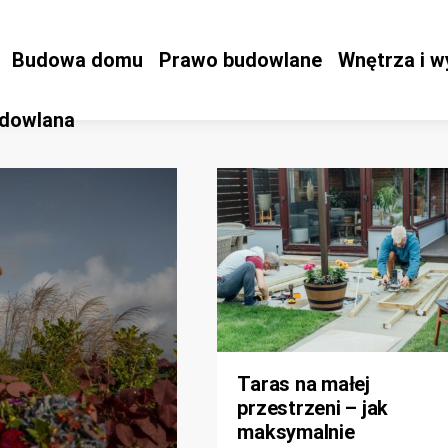
Budowa domu
Prawo budowlane
Wnętrza i w
udowlana
Taras na małej
przestrzeni – jak
maksymalnie