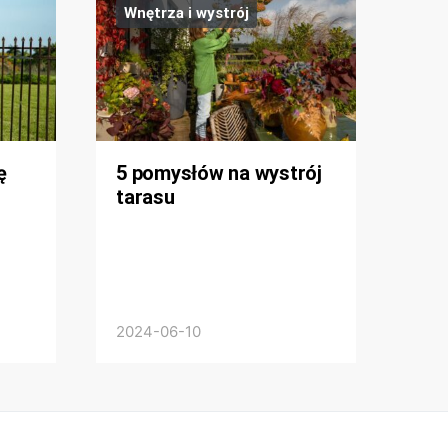
Wnętrza i wystrój
ę
5 pomysłów na wystrój
tarasu
2024-06-10