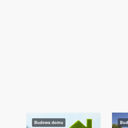
Budowa domu
Bud