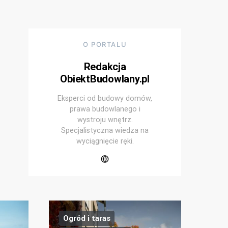
O PORTALU
Redakcja
ObiektBudowlany.pl
Eksperci od budowy domów,
prawa budowlanego i
wystroju wnętrz.
Specjalistyczna wiedza na
wyciągnięcie ręki.
Ogród i taras