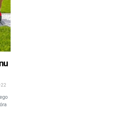
nu
-22
nego
óra