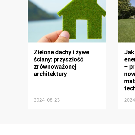
Zielone dachy i żywe
Jak
ściany: przyszłość
ene
zrównoważonej
– p
architektury
now
mate
tec
2024-08-23
2024