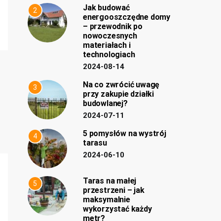
Jak budować
2
energooszczędne domy
– przewodnik po
nowoczesnych
materiałach i
technologiach
2024-08-14
Na co zwrócić uwagę
3
przy zakupie działki
budowlanej?
2024-07-11
5 pomysłów na wystrój
4
tarasu
2024-06-10
Taras na małej
5
przestrzeni – jak
maksymalnie
wykorzystać każdy
metr?