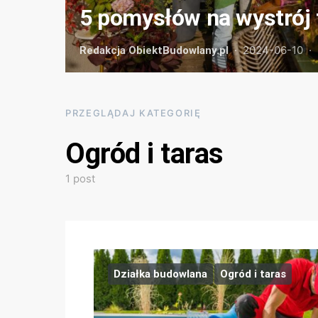
5 pomysłów na wystrój 
2024-06-10
Redakcja ObiektBudowlany.pl
Konieczne
PRZEGLĄDAJ KATEGORIĘ
Te pliki cookie
nie są
Ogród i taras
opcjonalne. Są
one potrzebne
1 post
do
funkcjonowania
strony
internetowej.
Działka budowlana
Ogród i taras