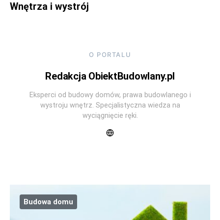
Wnętrza i wystrój
O PORTALU
Redakcja ObiektBudowlany.pl
Eksperci od budowy domów, prawa budowlanego i
wystroju wnętrz. Specjalistyczna wiedza na
wyciągnięcie ręki.
Budowa domu