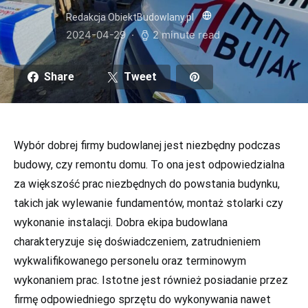
Redakcja ObiektBudowlany.pl
2024-04-29
2 minute read
Share
Tweet
Konieczne
Te pliki cookie
nie są
Wybór dobrej firmy budowlanej jest niezbędny podczas
opcjonalne. Są
one potrzebne
budowy, czy remontu domu. To ona jest odpowiedzialna
do
za większość prac niezbędnych do powstania budynku,
funkcjonowania
strony
takich jak wylewanie fundamentów, montaż stolarki czy
internetowej.
wykonanie instalacji. Dobra ekipa budowlana
charakteryzuje się doświadczeniem, zatrudnieniem
wykwalifikowanego personelu oraz terminowym
wykonaniem prac. Istotne jest również posiadanie przez
firmę odpowiedniego sprzętu do wykonywania nawet