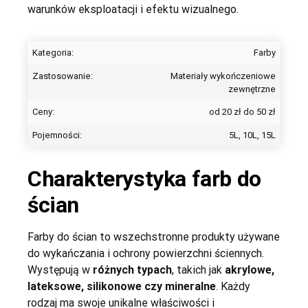
warunków eksploatacji i efektu wizualnego.
Kategoria:
Farby
Zastosowanie:
Materiały wykończeniowe
zewnętrzne
Konieczne
Ceny:
od 20 zł do 50 zł
Te pliki cookie
nie są
Pojemności:
5L, 10L, 15L
opcjonalne. Są
one potrzebne
Charakterystyka farb do
do
funkcjonowania
ścian
strony
internetowej.
Farby do ścian to wszechstronne produkty używane
do wykańczania i ochrony powierzchni ściennych.
Występują w
różnych typach
, takich jak
akrylowe,
lateksowe, silikonowe czy mineralne
. Każdy
rodzaj ma swoje unikalne właściwości i