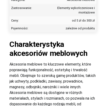
Zastosowanie:
Elementy wykończeniowe i
montażowe
Ceny:
od 5 zł do 300 zł
Pojemności:
zależnie od produktu
Konieczne
Charakterystyka
Te pliki cookie
nie są
akcesoriów meblowych
opcjonalne. Są
one potrzebne
do
Akcesoria meblowe to kluczowe elementy, które
funkcjonowania
strony
poprawiają funkcjonalność, estetykę i trwałość
internetowej.
mebli. Obejmuje to szeroką gamę produktów, takich
jak uchwyty, podkładki, zawiasy, prowadnice,
magnesy, odbojniki, narożniki i wiele innych.
Akcesoria meblowe są dostępne w różnych
materiałach, stylach i rozmiarach, co pozwala na ich
dopasowanie do każdego rodzaju mebli, od